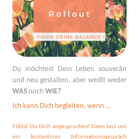
Du möchtest Dein Leben souverän
und
neu gestalten, aber weißt weder
WAS
noch
WIE?
Ich kann Dich begleiten, wenn …
Fühlst Du Dich angesprochen? Dann lass uns
ein kostenloses Informationsgespräch