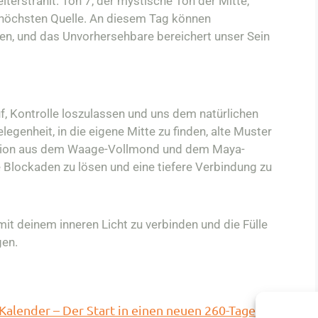
terstrahlt. Ton 7, der mystische Ton der Mitte,
r höchsten Quelle. An diesem Tag können
, und das Unvorhersehbare bereichert unser Sein
uf, Kontrolle loszulassen und uns dem natürlichen
egenheit, in die eigene Mitte zu finden, alte Muster
ation aus dem Waage-Vollmond und dem Maya-
e Blockaden zu lösen und eine tiefere Verbindung zu
it deinem inneren Licht zu verbinden und die Fülle
en.​
alender – Der Start in einen neuen 260-Tage-