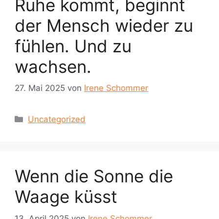
Ruhe kommt, beginnt
der Mensch wieder zu
fühlen. Und zu
wachsen.
27. Mai 2025
von
Irene Schommer
Kategorien
Uncategorized
Wenn die Sonne die
Waage küsst
13. April 2025
von
Irene Schommer